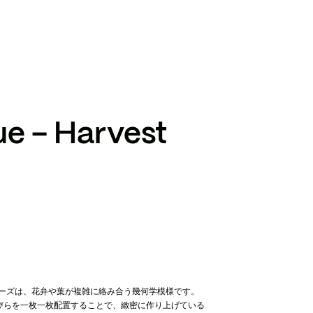
TikTok
RED
WeChat
JA
EN
e – Harvest
シリーズは、花弁や葉が複雑に絡み合う幾何学模様です。
びらを一枚一枚配置することで、緻密に作り上げている