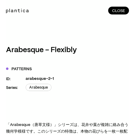
CLOSE
CLOSE
(215)
Home
(145)
Home
Works
Arabesque – Flexibly
(991)
Products
(76)
Patterns
PATTERNS
Exhibitions
arabesque-2-1
ID:
About
Arabesque
Series:
Arabesque
Contact
Instagram
Facebook
YouTube
TikTok
RED
WeChat
「Arabesque（唐草文様）」シリーズは、花弁や葉が複雑に絡み合う
幾何学模様です。このシリーズの特徴は、本物の花びらを一枚一枚配
JA
EN