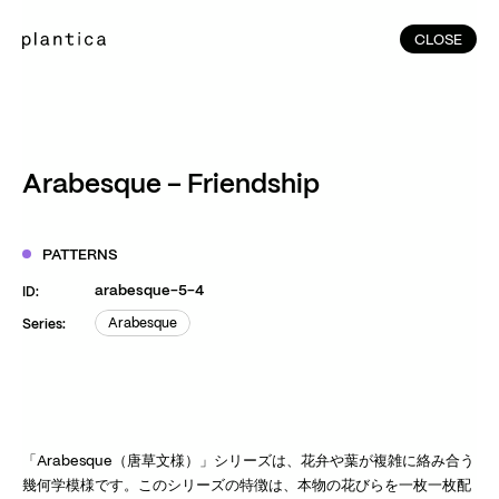
CLOSE
CLOSE
(215)
Home
(145)
Home
Works
Arabesque – Friendship
(991)
Products
(76)
Patterns
PATTERNS
Exhibitions
arabesque-5-4
ID:
About
Arabesque
Series:
Arabesque
Contact
Instagram
Facebook
YouTube
TikTok
RED
WeChat
「Arabesque（唐草文様）」シリーズは、花弁や葉が複雑に絡み合う
幾何学模様です。このシリーズの特徴は、本物の花びらを一枚一枚配
JA
EN