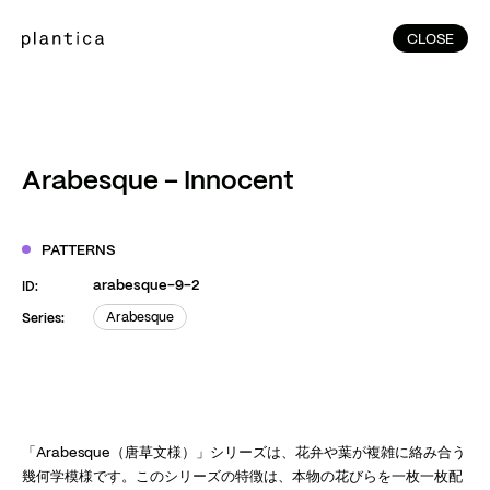
CLOSE
CLOSE
(215)
Home
(145)
Home
Works
Arabesque – Innocent
(991)
Products
(76)
Patterns
PATTERNS
Exhibitions
arabesque-9-2
ID:
About
Arabesque
Series:
Arabesque
Contact
Instagram
Facebook
YouTube
TikTok
RED
WeChat
「Arabesque（唐草文様）」シリーズは、花弁や葉が複雑に絡み合う
幾何学模様です。このシリーズの特徴は、本物の花びらを一枚一枚配
JA
EN