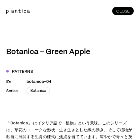
CLOSE
CLOSE
(215)
Home
(145)
Home
Works
Botanica – Green Apple
(991)
Products
(76)
Patterns
PATTERNS
Exhibitions
botanica-04
ID:
About
Botanica
Series:
Botanica
Contact
Instagram
Facebook
YouTube
TikTok
RED
WeChat
「Botanica」 はイタリア語で「植物」という意味。このシリーズ
は、草花のユニークな形状、生き生きとした線の動き、そして植物が
独自に展開する生育の様式に焦点を当てています。涼やかで青々と茂
JA
EN