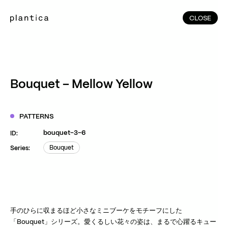
CLOSE
CLOSE
(215)
Home
(145)
Home
Works
Bouquet – Mellow Yellow
(991)
Products
(76)
Patterns
PATTERNS
Exhibitions
bouquet-3-6
ID:
About
Bouquet
Series:
Bouquet
Contact
Instagram
Facebook
YouTube
TikTok
RED
WeChat
手のひらに収まるほど小さなミニブーケをモチーフにした
「Bouquet」シリーズ。愛くるしい花々の姿は、まるで心躍るキュー
JA
EN