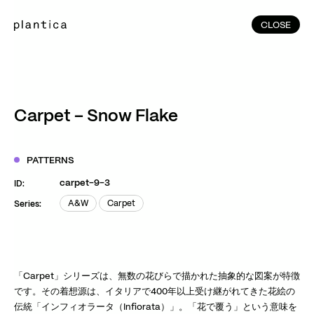
CLOSE
CLOSE
(215)
Home
(145)
Home
Works
Carpet – Snow Flake
(991)
Products
(76)
Patterns
PATTERNS
Exhibitions
carpet-9-3
ID:
About
A&W
Carpet
Series:
A&W
Carpet
Contact
Instagram
Facebook
YouTube
TikTok
RED
WeChat
「Carpet」シリーズは、無数の花びらで描かれた抽象的な図案が特徴
です。その着想源は、イタリアで400年以上受け継がれてきた花絵の
伝統「インフィオラータ（Infiorata）」。「花で覆う」という意味を
JA
EN