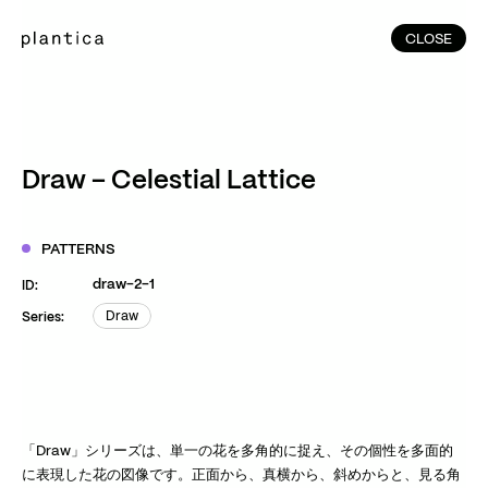
CLOSE
CLOSE
(215)
Home
(145)
Home
Works
Draw – Celestial Lattice
(991)
Products
(76)
Patterns
PATTERNS
Exhibitions
draw-2-1
ID:
About
Draw
Series:
Draw
Contact
Instagram
Facebook
YouTube
TikTok
RED
WeChat
「Draw」シリーズは、単一の花を多角的に捉え、その個性を多面的
に表現した花の図像です。正面から、真横から、斜めからと、見る角
JA
EN