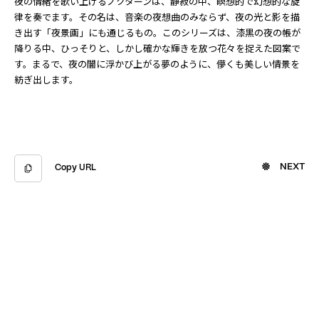
夜の情緒を歌い上げるノクターンは、静寂の中、瞑想的で幻想的な旋
律を奏でます。その名は、音楽の夜想曲のみならず、夜の光と影を描
き出す「夜景画」にも通じるもの。このシリーズは、漆黒の夜の帳が
降りる中、ひっそりと、しかし確かな輝きを放つ花々を捉えた図案で
す。まるで、夜の闇に浮かび上がる夢のように、儚くも美しい情景を
紡ぎ出します。
NEXT
Copy URL
Copied