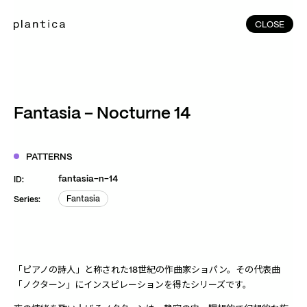
CLOSE
CLOSE
(215)
Home
(145)
Home
Works
Fantasia – Nocturne 14
(991)
Products
(76)
Patterns
PATTERNS
Exhibitions
fantasia-n-14
ID:
About
Fantasia
Series:
Fantasia
Contact
Instagram
Facebook
YouTube
TikTok
RED
WeChat
「ピアノの詩人」と称された18世紀の作曲家ショパン。その代表曲
「ノクターン」にインスピレーションを得たシリーズです。
JA
EN