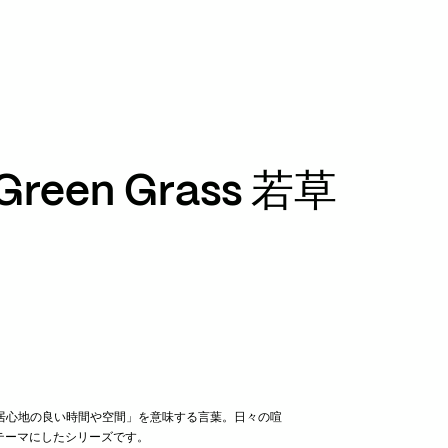
TikTok
RED
WeChat
JA
EN
 Green Grass 若草
「居心地の良い時間や空間」を意味する言葉。日々の喧
テーマにしたシリーズです。