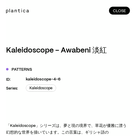
CLOSE
CLOSE
(215)
Home
(145)
Home
Works
Kaleidoscope – Awabeni 淡紅
(991)
Products
(76)
Patterns
PATTERNS
Exhibitions
kaleidoscope-4-6
ID:
About
Kaleidoscope
Series:
Kaleidoscope
Contact
Instagram
Facebook
YouTube
TikTok
RED
WeChat
「Kaleidoscope」シリーズは、夢と現の境界で、草花が優雅に漂う
幻想的な世界を描いています。この言葉は、ギリシャ語の
JA
EN