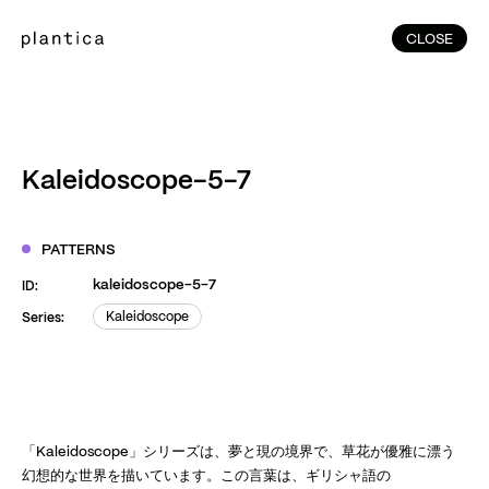
CLOSE
CLOSE
(215)
Home
(145)
Home
Works
Kaleidoscope-5-7
(991)
Products
(76)
Patterns
PATTERNS
Exhibitions
kaleidoscope-5-7
ID:
About
Kaleidoscope
Series:
Kaleidoscope
Contact
Instagram
Facebook
YouTube
TikTok
RED
WeChat
「Kaleidoscope」シリーズは、夢と現の境界で、草花が優雅に漂う
幻想的な世界を描いています。この言葉は、ギリシャ語の
JA
EN