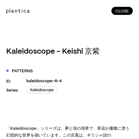
CLOSE
CLOSE
(215)
Home
(145)
Home
Works
Kaleidoscope – Keishi 京紫
(991)
Products
(76)
Patterns
PATTERNS
Exhibitions
kaleidoscope-6-4
ID:
About
Kaleidoscope
Series:
Kaleidoscope
Contact
Instagram
Facebook
YouTube
TikTok
RED
WeChat
「Kaleidoscope」シリーズは、夢と現の境界で、草花が優雅に漂う
幻想的な世界を描いています。この言葉は、ギリシャ語の
JA
EN