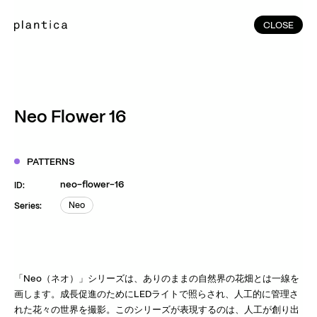
CLOSE
CLOSE
(215)
Home
(145)
Home
Works
Neo Flower 16
(991)
Products
(76)
Patterns
PATTERNS
Exhibitions
neo-flower-16
ID:
About
Neo
Series:
Neo
Contact
Instagram
Facebook
YouTube
TikTok
RED
WeChat
「Neo（ネオ）」シリーズは、ありのままの自然界の花畑とは一線を
画します。成長促進のためにLEDライトで照らされ、人工的に管理さ
れた花々の世界を撮影。このシリーズが表現するのは、人工が創り出
JA
EN