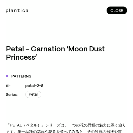
CLOSE
CLOSE
(215)
Home
(145)
Home
Works
Petal – Carnation ‘Moon Dust
(991)
Princess’
Products
(76)
Patterns
Exhibitions
PATTERNS
About
petal-2-8
ID:
Contact
Petal
Series:
Petal
Instagram
Facebook
YouTube
TikTok
RED
WeChat
「PETAL（ペタル）」シリーズは、一つの花の品種の魅力に深く迫り
JA
EN
ます。単一品種の花冠や花弁を並べてみると、その独自の形状や質