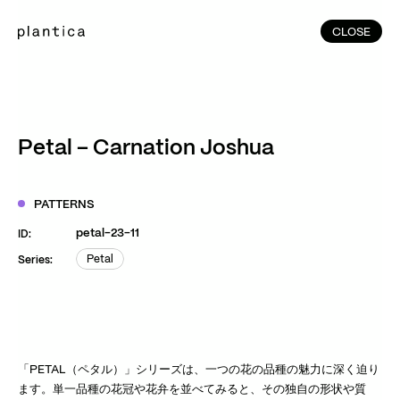
CLOSE
CLOSE
(215)
Home
(145)
Home
Works
Petal – Carnation Joshua
(991)
Products
(76)
Patterns
PATTERNS
Exhibitions
petal-23-11
ID:
About
Petal
Series:
Petal
Contact
Instagram
Facebook
YouTube
TikTok
RED
WeChat
「PETAL（ペタル）」シリーズは、一つの花の品種の魅力に深く迫り
ます。単一品種の花冠や花弁を並べてみると、その独自の形状や質
JA
EN