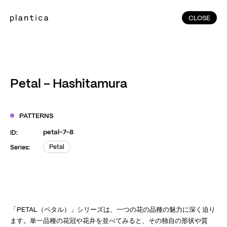
CLOSE
CLOSE
(215)
Home
(145)
Home
Works
Petal – Hashitamura
(991)
Products
(76)
Patterns
PATTERNS
Exhibitions
petal-7-8
ID:
About
Petal
Series:
Petal
Contact
Instagram
Facebook
YouTube
TikTok
RED
WeChat
「PETAL（ペタル）」シリーズは、一つの花の品種の魅力に深く迫り
ます。単一品種の花冠や花弁を並べてみると、その独自の形状や質
JA
EN