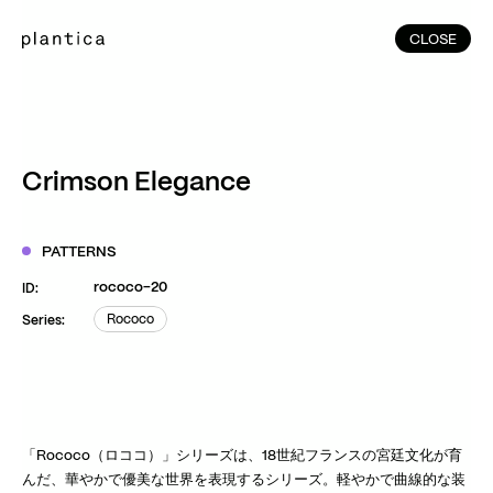
CLOSE
CLOSE
(215)
Home
(145)
Home
Works
Crimson Elegance
(991)
Products
(76)
Patterns
PATTERNS
Exhibitions
rococo-20
ID:
About
Rococo
Series:
Rococo
Contact
Instagram
Facebook
YouTube
TikTok
RED
WeChat
「Rococo（ロココ）」シリーズは、18世紀フランスの宮廷文化が育
んだ、華やかで優美な世界を表現するシリーズ。軽やかで曲線的な装
JA
EN