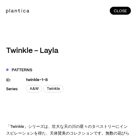
CLOSE
CLOSE
(215)
Home
(145)
Home
Works
Twinkle – Layla
(991)
Products
(76)
Patterns
PATTERNS
Exhibitions
twinkle-1-8
ID:
About
A&W
Twinkle
Series:
A&W
Twinkle
Contact
Instagram
Facebook
YouTube
TikTok
RED
WeChat
「Twinkle」シリーズは、壮大な天の川の星々のタペストリーにイン
スピレーションを得た、天体賛美のコレクションです。無数の花びら
JA
EN