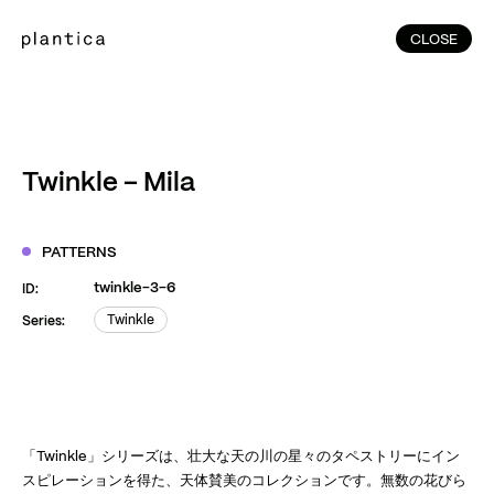
CLOSE
CLOSE
(215)
Home
(145)
Home
Works
Twinkle – Mila
(991)
Products
(76)
Patterns
PATTERNS
Exhibitions
twinkle-3-6
ID:
About
Twinkle
Series:
Twinkle
Contact
Instagram
Facebook
YouTube
TikTok
RED
WeChat
「Twinkle」シリーズは、壮大な天の川の星々のタペストリーにイン
スピレーションを得た、天体賛美のコレクションです。無数の花びら
JA
EN